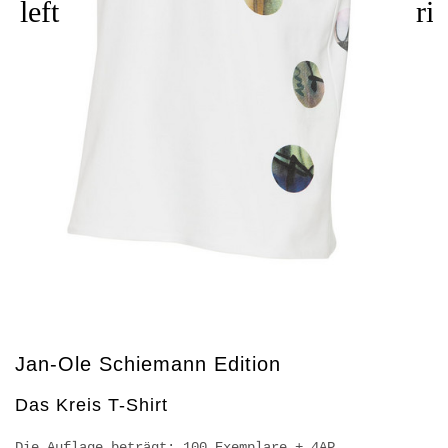
left
ri
Jan-Ole Schiemann Edition
Das Kreis T-Shirt
Die Auflage beträgt: 100 Exemplare + 4AP