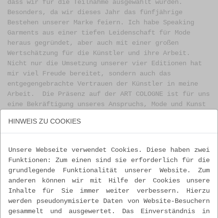
dass wir für die Teilnahme ausgewählt wurden.
Besonders, da wir dieses Jahr das fünfjährige
Bestehen unserer Marke feiern. Ich habe Speaking
Garments aus einer tiefen Leidenschaft für Mode
heraus gegründet, aber auch mit einer großen
Wertschätzung für die Künstler und ihre Arbeit.
Nicht nur die Umsetzung unserer vier Editionen hat
mir viel Freude bereitet, sondern auch das
entgegengebrachte Vertrauen der Künstler in meine
Arbeit. Die Präsenz auf der ART COLOGNE ist für uns
eine Bekräftigung unseres Anspruchs, Mode und Kunst
zu verbinden und durch die Limitierung und die
HINWEIS ZU COOKIES
Signatur des Künstlers über eine klassische
Modekollaboration hinauszugehen.
Unsere Webseite verwendet Cookies. Diese haben zwei
Funktionen: Zum einen sind sie erforderlich für die
grundlegende Funktionalität unserer Website. Zum
anderen können wir mit Hilfe der Cookies unsere
Inhalte für Sie immer weiter verbessern. Hierzu
werden pseudonymisierte Daten von Website-Besuchern
gesammelt und ausgewertet. Das Einverständnis in