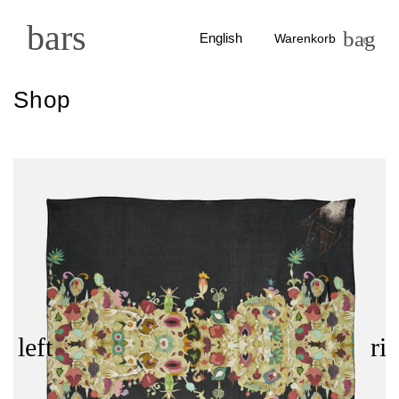
bars
bag
English
Warenkorb
0
Shop
left
ri